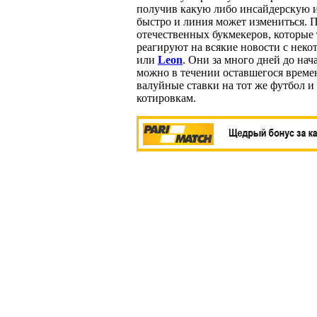
получив какую либо инсайдерскую 
быстро и линия может измениться. П
отечественных букмекеров, которые
реагируют на всякие новости с нек
или
Leon
. Они за много дней до на
можно в течении оставшегося време
валуйные ставки на тот же футбол и
котировкам.