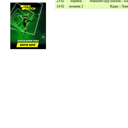
23.02
израиль
Маккаби Цур Шалом - Ха
24.02
испания 2
Кадис - Лор