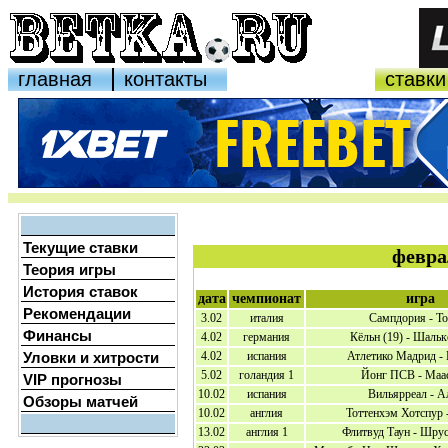
главная
контакты
ставки
Текущие ставки
февра
Теория игры
История ставок
дата
чемпионат
игра
Рекомендации
3.02
италия
Сампдория - Т
Финансы
4.02
германия
Кёльн (19) - Шальк
Уловки и хитрости
4.02
испания
Атлетико Мадрид -
5.02
голандия 1
Йонг ПСВ - Маа
VIP прогнозы
10.02
испания
Вильярреал - А
Обзоры матчей
10.02
англия
Тоттенхэм Хотспур 
13.02
англия 1
Флитвуд Таун - Шрус