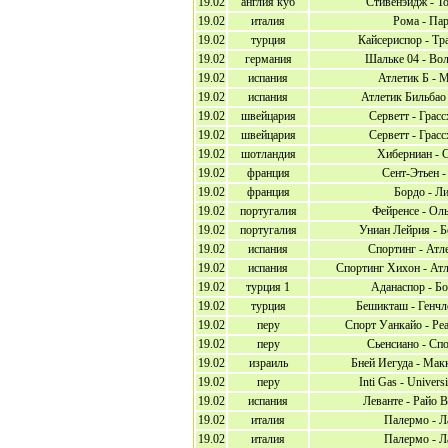
19.02
англия куб
Стивенэйдж - Т
19.02
италия
Рома - Па
19.02
турция
Кайсериспор - Тр
19.02
германия
Шальке 04 - Во
19.02
испания
Атлетик Б - 
19.02
испания
Атлетик Бильбао
19.02
швейцария
Серветт - Грас
19.02
швейцария
Серветт - Грас
19.02
шотландия
Хиберниан - 
19.02
франция
Сент-Этьен -
19.02
франция
Бордо - Л
19.02
португалия
Фейренсе - Ол
19.02
португалия
Униан Лейрия - 
19.02
испания
Спортинг - Атл
19.02
испания
Спортинг Хихон - Ат
19.02
турция 1
Аданаспор - Б
19.02
турция
Бешикташ - Генчл
19.02
перу
Cпорт Уанкайо - Ре
19.02
перу
Сьенсиано - Сп
19.02
израиль
Бней Иегуда - Мак
19.02
перу
Inti Gas - Univers
19.02
испания
Леванте - Райо 
19.02
италия
Палермо - Л
19.02
италия
Палермо - Л