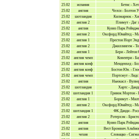
25.02
испания
Бетис - Хе
25.02
англия
Челси - Болтон 
25.02
шотландия
Килмарнок - Хи
25.02
англия 2
Плимут - Даг 
25.02
англия
Куинз Парк Рейндже
25.02
англия 2
Оксфорд Юнайтед - Ма
25.02
англия 1
Престон Норт Энд
25.02
англия 2
Джиллингем - Т
25.02
англия 1
Бери - Лейтон
25.02
англия чемп
Ковентри - Б
25.02
англия конф
Меиденхед - Бо
25.02
англия конф
Бостон Юн. - Гло
25.02
англия чемп
Портсмут - Лидс
25.02
англия
Ньюкасл - Вулве
25.02
шотландия
Хартс - Дан
25.02
шотландия 1
Гринок Мортон - 
25.02
англия 1
Борнмут - Милт
25.02
англия 2
Оксфорд Юнайтед - Ма
25.02
шотландия 1
ФК Данди - Рос
25.02
англия 2
Ротерхэм - Брист
25.02
англия
Куинз Парк Рейндже
25.02
англия
Вест Бромвич Альбион
25.02
чехия
Словацко - Сигм