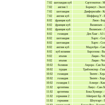
7.02
шотландия куб
Саутгемптон - 
7.02
англия 1
Борнмут - Эксе
7.02
шотландия
Данфермлайн - К
7.02
англия куб
Шеффилд У - Б
8.02
франция куб
Лион - Бо
8.02
франция куб
Валансьен -
8.02
франция куб
Валансьен - 
8.02
голандия
Ден Хааг - АЗ
8.02
шотландия
Хартс - Се
8.02
шотландия
Хартс - Се
8.02
англия куб
Мидлсбро - Сан
8.02
куб испании
Барселона - В
9.02
италия
Лацио - Че
9.02
италия
Лацио - Че
10.02
боливия
Аврора - Сан Хо
10.02
турция
Трабзонспор - Газ
10.02
голандия
Твенте - Хер
10.02
голандия
Твенте - Хер
10.02
голандия 1
Алмере - Ка
11.02
аргентина
Ланус - Сан-Л
11.02
аргентина
Бока Хуниорс -
11.02
германия 2
Айнтрахт Бр - 
11.02
германия
Штутгарт - 