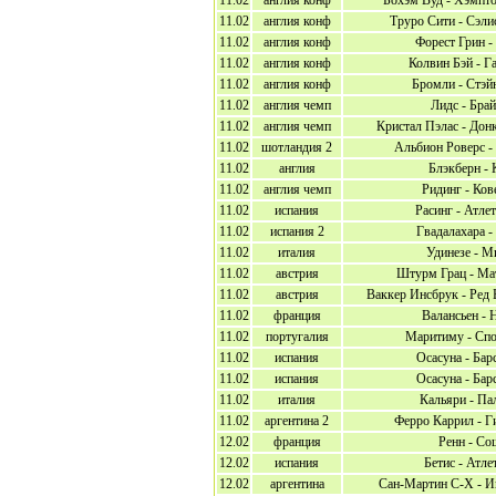
11.02
англия конф
Бохэм Вуд - Хэмпто
11.02
англия конф
Труро Сити - Сэли
11.02
англия конф
Форест Грин -
11.02
англия конф
Колвин Бэй - Г
11.02
англия конф
Бромли - Стэй
11.02
англия чемп
Лидс - Бра
11.02
англия чемп
Кристал Пэлас - Дон
11.02
шотландия 2
Альбион Роверс -
11.02
англия
Блэкберн -
11.02
англия чемп
Ридинг - Ков
11.02
испания
Расинг - Атле
11.02
испания 2
Гвадалахара -
11.02
италия
Удинезе - М
11.02
австрия
Штурм Грац - Ма
11.02
австрия
Ваккер Инсбрук - Ред 
11.02
франция
Валансьен - 
11.02
португалия
Маритиму - Спо
11.02
испания
Осасуна - Бар
11.02
испания
Осасуна - Бар
11.02
италия
Кальяри - Па
11.02
аргентина 2
Ферро Каррил - Г
12.02
франция
Ренн - Со
12.02
испания
Бетис - Атле
12.02
аргентина
Сан-Мартин С-Х - И