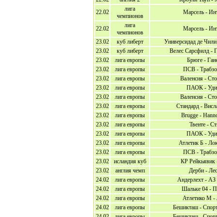
лига
22.02
Марсель - Ин
чемпионов
лига
22.02
Марсель - Ин
чемпионов
23.02
куб либерт
Универсидад де Чили
23.02
куб либерт
Велес Сарсфилд - 
23.02
лига европы
Брюге - Ган
23.02
лига европы
ПСВ - Трабзо
23.02
лига европы
Валенсия - Ст
23.02
лига европы
ПАОК - Уди
23.02
лига европы
Валенсия - Ст
23.02
лига европы
Стандард - Висл
23.02
лига европы
Brugge - Hann
23.02
лига европы
Твенте - Ст
23.02
лига европы
ПАОК - Уди
23.02
лига европы
Атлетик Б - Ло
23.02
лига европы
ПСВ - Трабзо
23.02
исландия куб
КР Рейкьявик 
23.02
англия чемп
Дерби - Ле
24.02
лига европы
Андерлехт - АЗ
24.02
лига европы
Шальке 04 - П
24.02
лига европы
Атлетико М -
24.02
лига европы
Бешикташ - Спорт
24.02
лига европы
Бешикташ - Спорт