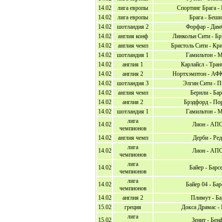
14.02
лига европы
Спортинг Брага -
14.02
лига европы
Брага - Беш
14.02
шотландия 2
Форфар - Дам
14.02
англия конф
Линкольн Сити - Бр
14.02
англия чемп
Бристоль Сити - Кр
14.02
шотландия 1
Гамильтон - 
14.02
англия 1
Карлайсл - Тран
14.02
англия 2
Нортхэмптон - АФ
14.02
шотландия 3
Элгин Сити - П
14.02
англия чемп
Бернли - Ба
14.02
англия 2
Брэдфорд - По
14.02
шотландия 1
Гамильтон - 
лига
14.02
Лион - АП
чемпионов
14.02
англия чемп
Дерби - Ре
лига
14.02
Лион - АП
чемпионов
лига
14.02
Байер - Барс
чемпионов
лига
14.02
Байер 04 - Бар
чемпионов
14.02
англия 2
Плимут - Ба
15.02
греция
Докса Драмас -
лига
15.02
Зенит - Бен