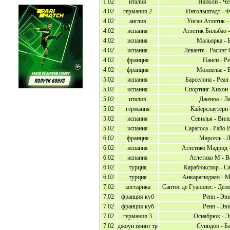
1.02
италия
Наполи - Че
4.02
германия 2
Ингольштадт - Ф
4.02
англия
Уиган Атлетик -
4.02
испания
Атлетик Бильбао 
4.02
испания
Мальорка - 
4.02
испания
Леванте - Расинг
4.02
франция
Нанси - Р
4.02
франция
Монпелье - 
5.02
испания
Барселона - Реал
5.02
испания
Спортинг Хихон 
5.02
италия
Дженоа - Л
5.02
германия
Кайерслаутерн 
5.02
испания
Севилья - Вил
5.02
испания
Сарагоса - Райо 
6.02
франция
Марсель - 
6.02
испания
Атлетико Мадрид 
6.02
испания
Атлетико М - В
6.02
турция
Карабюкспор - С
6.02
турция
Анкарагюджю - М
7.02
костарика
Сантос де Гуапилес - Деп
7.02
франция куб
Ренн - Эв
7.02
франция куб
Ренн - Эв
7.02
германия 3
Оснабрюк - Э
7.02
джоун поинт тр
Суиндон - Б