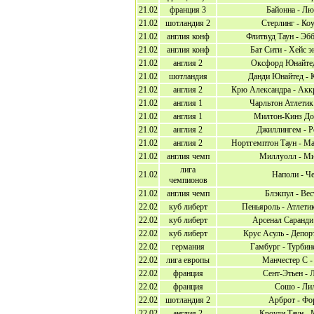
21.02
франция 3
Байонна - Лю
21.02
шотландия 2
Стерлинг - Ко
21.02
англия конф
Флитвуд Таун - Эб
21.02
англия конф
Бат Сити - Хейс 
21.02
англия 2
Оксфорд Юнайтед
21.02
шотландия
Данди Юнайтед - 
21.02
англия 2
Крю Александра - Акк
21.02
англия 1
Чарльтон Атлетик
21.02
англия 1
Милтон-Кинз Дон
21.02
англия 2
Джиллингем - Р
21.02
англия 2
Нортгемптон Таун - М
21.02
англия чемп
Миллуолл - М
лига
21.02
Наполи - Ч
чемпионов
21.02
англия чемп
Блэкпул - Ве
22.02
куб либерт
Пеньяроль - Атлети
22.02
куб либерт
Арсенал Саранди
22.02
куб либерт
Крус Асуль - Депор
22.02
германия
Гамбург - Турбин
22.02
лига европы
Манчестер С -
22.02
франция
Сент-Этьен - 
22.02
франция
Сошо - Ли
22.02
шотландия 2
Арброт - Фо
22.02
англия 2
Кроули Таун -