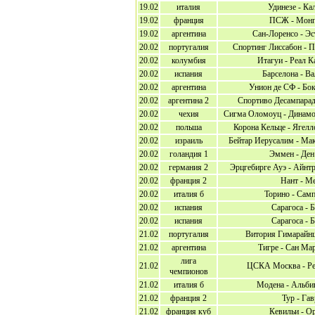
19.02
италия
Удинезе - Ка
19.02
франция
ПСЖ - Монп
19.02
аргентина
Сан-Лоренсо - Эс
20.02
португалия
Спортинг Лиссабон - 
20.02
колумбия
Итагуи - Реал К
20.02
испания
Барселона - В
20.02
аргентина
Унион де СФ - Бо
20.02
аргентина 2
Спортиво Десампарад
20.02
чехия
Сигма Оломоуц - Динамо
20.02
польша
Корона Кельце - Ягел
20.02
израиль
Бейтар Иерусалим - Ма
20.02
голандия 1
Эммен - Ден
20.02
германия 2
Эрцгебирге Ауэ - Айнт
20.02
франция 2
Нант - М
20.02
италия б
Торино - Сам
20.02
испания
Сарагоса - Б
20.02
испания
Сарагоса - Б
21.02
португалия
Витория Гимарайнш
21.02
аргентина
Тигре - Сан Ма
лига
21.02
ЦСКА Москва - Р
чемпионов
21.02
италия б
Модена - Альби
21.02
франция 2
Тур - Гав
21.02
франция куб
Кевильи - О