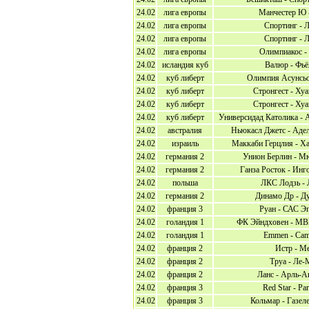
24.02
лига европы
Манчестер Ю 
24.02
лига европы
Спортинг - 
24.02
лига европы
Спортинг - 
24.02
лига европы
Олимпиакос -
24.02
исландия куб
Валюр - Фьё
24.02
куб либерт
Олимпия Асунсьо
24.02
куб либерт
Стронгест - Ху
24.02
куб либерт
Стронгест - Ху
24.02
куб либерт
Универсидад Католика - 
24.02
австралия
Ньюкасл Джетс - Аде
24.02
израиль
Маккаби Герцлия - Ха
24.02
германия 2
Унион Берлин - М
24.02
германия 2
Ганза Росток - Инг
24.02
польша
ЛКС Лодзь - 
24.02
германия 2
Динамо Др - Д
24.02
франция 3
Руан - САС Э
24.02
голандия 1
ФК Эйндховен - МВ
24.02
голандия 1
Emmen - Cam
24.02
франция 2
Истр - М
24.02
франция 2
Труа - Ле-
24.02
франция 2
Ланс - Арль-А
24.02
франция 3
Red Star - Pa
24.02
франция 3
Кольмар - Газел