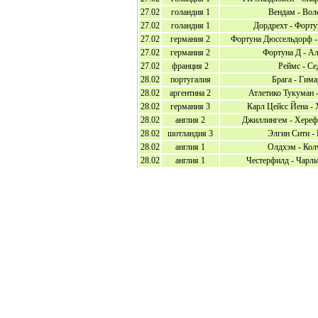
27.02
голандия 1
Вендам - Вол
27.02
голандия 1
Дордрехт - Форту
27.02
германия 2
Фортуна Дюссельдорф -
27.02
германия 2
Фортуна Д - А
27.02
франция 2
Реймс - Се
28.02
португалия
Брага - Гим
28.02
аргентина 2
Атлетико Тукуман 
28.02
германия 3
Карл Цейсс Йена -
28.02
англия 2
Джиллингем - Хереф
28.02
шотландия 3
Элгин Сити -
28.02
англия 1
Олдхэм - Кол
28.02
англия 1
Честерфилд - Чарль