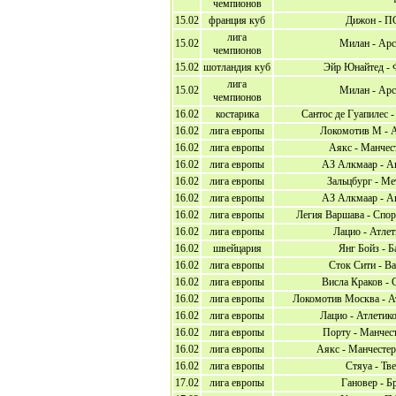
чемпионов
15.02
франция куб
Дижон - 
лига
15.02
Милан - Арс
чемпионов
15.02
шотландия куб
Эйр Юнайтед - 
лига
15.02
Милан - Арс
чемпионов
16.02
костарика
Сантос де Гуапилес 
16.02
лига европы
Локомотив М - А
16.02
лига европы
Аякс - Манчес
16.02
лига европы
АЗ Алкмаар - А
16.02
лига европы
Зальцбург - Ме
16.02
лига европы
АЗ Алкмаар - А
16.02
лига европы
Легия Варшава - Спор
16.02
лига европы
Лацио - Атле
16.02
швейцария
Янг Бойз - Б
16.02
лига европы
Сток Сити - В
16.02
лига европы
Висла Краков - 
16.02
лига европы
Локомотив Москва - А
16.02
лига европы
Лацио - Атлетик
16.02
лига европы
Порту - Манчес
16.02
лига европы
Аякс - Манчесте
16.02
лига европы
Стяуа - Тве
17.02
лига европы
Гановер - Б