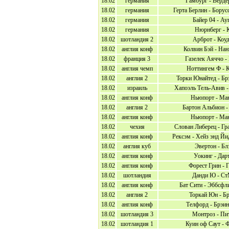
18.02
германия
Гамбург - Верде
18.02
германия
Герта Берлин - Бору
18.02
германия
Байер 04 - Ау
18.02
германия
Нюрнберг - 
18.02
шотландия 2
Арброт - Коу
18.02
англия конф
Колвин Бэй - Нан
18.02
франция 3
Газелек Аяччо -
18.02
англия чемп
Ноттингем Ф - 
18.02
англия 2
Торки Юнайтед - Бр
18.02
израиль
Хапоэль Тель-Авив -
18.02
англия конф
Ньюпорт - Ма
18.02
англия 2
Бартон Альбион -
18.02
англия конф
Ньюпорт - Ма
18.02
чехия
Слован Либерец - Гр
18.02
англия конф
Рексэм - Хейз энд Й
18.02
англия куб
Эвертон - Бл
18.02
англия конф
Уокинг - Дар
18.02
англия конф
Форест Грин - 
18.02
шотландия
Данди Ю - С
18.02
англия конф
Бат Сити - Эббсфл
18.02
англия 2
Торкай Юн - Б
18.02
англия конф
Телфорд - Брэин
18.02
шотландия 3
Монтроз - Пи
18.02
шотландия 1
Куин оф Саут - 