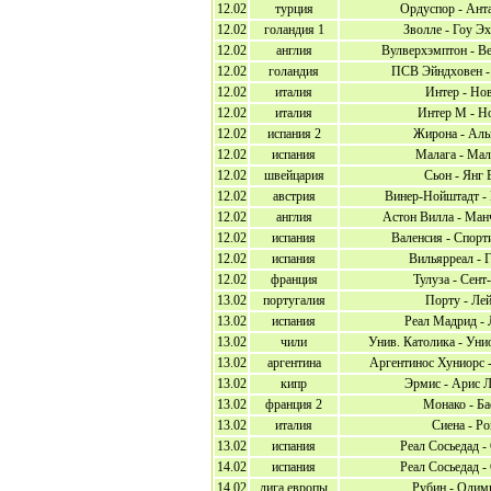
12.02
турция
Ордуспор - Ант
12.02
голандия 1
Зволле - Гоу Э
12.02
англия
Вулверхэмптон - В
12.02
голандия
ПСВ Эйндховен -
12.02
италия
Интер - Но
12.02
италия
Интер М - Н
12.02
испания 2
Жирона - Аль
12.02
испания
Малага - Мал
12.02
швейцария
Сьон - Янг 
12.02
австрия
Винер-Нойштадт - 
12.02
англия
Астон Вилла - Ман
12.02
испания
Валенсия - Спорт
12.02
испания
Вильярреал - 
12.02
франция
Тулуза - Сент
13.02
португалия
Порту - Ле
13.02
испания
Реал Мадрид - 
13.02
чили
Унив. Католика - Уни
13.02
аргентина
Аргентинос Хуниорс 
13.02
кипр
Эрмис - Арис 
13.02
франция 2
Монако - Ба
13.02
италия
Сиена - Р
13.02
испания
Реал Сосьедад -
14.02
испания
Реал Сосьедад -
14.02
лига европы
Рубин - Олим