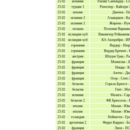
25.02
испания
Расинг Сантандер - С
25.02
турция 1
Ризеспор - Кайсери
25.02
италия
Дженоа - П
25.02
испания 2
Алькоркон - Ка
25.02
испания 2
Жирона - Нум
25.02
польша
Полония Варшава
25.02
исландия куб
Викингюр Рейкьявик 
25.02
исландия куб
КА Акюрейри - ИР
25.02
германия
Вердер - Нюр
25.02
германия
Вердер Бремен -
25.02
австрия
Штурм Грац - Ра
25.02
франция
Монпелье - 
25.02
франция
Ницца - К
25.02
франция
Аяччо - Ди
25.02
франция
Осер - Сент-
25.02
бельгия
Серкль Брюгге -
25.02
бельгия
Гент - Мо
25.02
испания
Малага - Сар
25.02
бельгия 2
ФК Брюссель - 
25.02
италия
Милан - Юве
25.02
италия
Милан - Юве
25.02
голандия
Неймеген - Гр
25.02
аргентина 2
Ферро Каррил - Б
25.02
франция
Лион - П