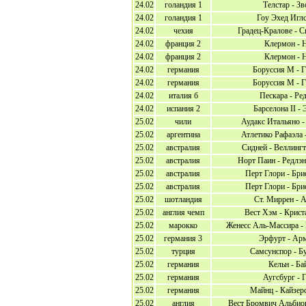
24.02
голандия 1
Телстар - Зв
24.02
голандия 1
Гоу Эхед Иглс
24.02
чехия
Градец-Кралове - С
24.02
франция 2
Клермон - 
24.02
франция 2
Клермон - 
24.02
германия
Боруссия М - 
24.02
германия
Боруссия М - 
24.02
италия б
Пескара - Ре
24.02
испания 2
Барселона II - 
25.02
чили
Аудакс Итальяно -
25.02
аргентина
Атлетико Рафаэла 
25.02
австралия
Сидней - Веллинг
25.02
австралия
Норт Паин - Редлэ
25.02
австралия
Перт Глори - Бри
25.02
австралия
Перт Глори - Бри
25.02
шотландия
Ст. Миррен - 
25.02
англия чемп
Вест Хэм - Крист
25.02
марокко
Женесс Аль-Массира -
25.02
германия 3
Эрфурт - Ар
25.02
турция
Самсунспор - Б
25.02
германия
Кельн - Ба
25.02
германия
Аугсбург - Г
25.02
германия
Майнц - Кайзер
25.02
англия
Вест Бромвич Альбион