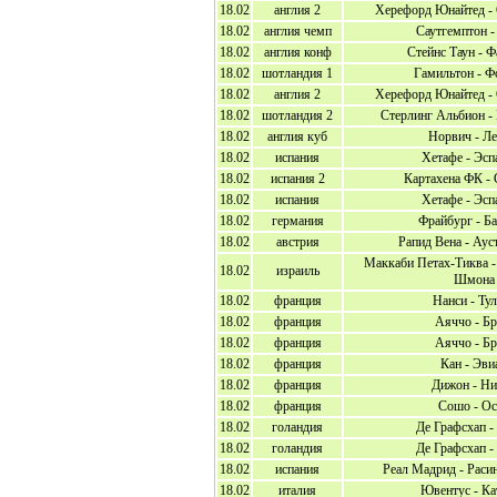
18.02
англия 2
Херефорд Юнайтед - 
18.02
англия чемп
Саутгемптон -
18.02
англия конф
Стейнс Таун - 
18.02
шотландия 1
Гамильтон - Ф
18.02
англия 2
Херефорд Юнайтед - 
18.02
шотландия 2
Стерлинг Альбион -
18.02
англия куб
Норвич - Ле
18.02
испания
Хетафе - Эсп
18.02
испания 2
Картахена ФК - 
18.02
испания
Хетафе - Эсп
18.02
германия
Фрайбург - Б
18.02
австрия
Рапид Вена - Аус
Маккаби Петах-Тиква -
18.02
израиль
Шмона
18.02
франция
Нанси - Ту
18.02
франция
Аяччо - Бр
18.02
франция
Аяччо - Бр
18.02
франция
Кан - Эви
18.02
франция
Дижон - Ни
18.02
франция
Сошо - Ос
18.02
голандия
Де Графсхап -
18.02
голандия
Де Графсхап -
18.02
испания
Реал Мадрид - Раси
18.02
италия
Ювентус - Ка