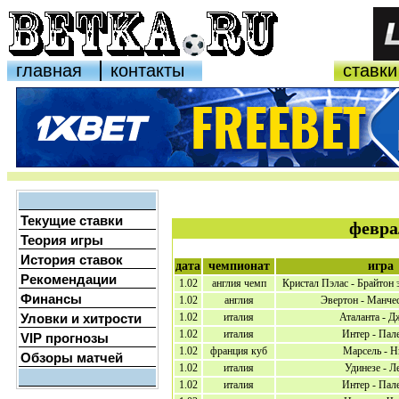
главная
контакты
ставки
Текущие ставки
февра
Теория игры
История ставок
дата
чемпионат
игра
Рекомендации
1.02
англия чемп
Кристал Пэлас - Брайтон
Финансы
1.02
англия
Эвертон - Манче
Уловки и хитрости
1.02
италия
Аталанта - Д
1.02
италия
Интер - Пал
VIP прогнозы
1.02
франция куб
Марсель - Н
Обзоры матчей
1.02
италия
Удинезе - Л
1.02
италия
Интер - Пал