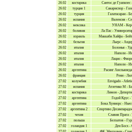
26.02
костарика
Сантос де Гуапилес 
26.02
турция 1
Сакариспор - Газ
26.02
турция
Галатасараи - 
26.02
испания
Валенсия - С
26.02
мексика
УНАМ - Кер
26.02
боливия
Ла Пас - Университа
26.02
израиль
Маккаби Хайфа - Бей
26.02
бельгия
Льерс - Анде
26.02
италия
Болонья - Уд
26.02
италия
Наполи - И
26.02
италия
Лацио - Фиор
26.02
италия
Наполи - И
26.02
аргентина
Расинг Авельянеда
26.02
франция
Ренн - Ли
27.02
колумбия
Envigado - Atleti
27.02
испания
Атлетико М - Б
27.02
костарика
Лимон - Депорти
27.02
аргентина
Годой Крус -
27.02
аргентина
Бока Хуниорс - Нью
27.02
аргентина 2
Спортиво Десампарадос
27.02
чехия
Славия Прага -
27.02
польша
Белхатов - Гу
27.02
голандия 1
Ден Босх -
27.02
голандия 1
ФК Эйндховен - Спар