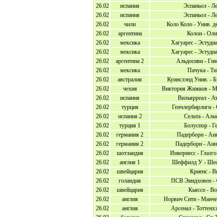
26.02
испания
Эспаньол - Л
26.02
испания
Эспаньол - Л
26.02
чили
Коло Коло - Унив. д
26.02
аргентина
Колон - Ол
26.02
мексика
Хагуарес - Эстуди
26.02
мексика
Хагуарес - Эстуди
26.02
аргентина 2
Альдосиви - Ги
26.02
мексика
Пачука - Ти
26.02
австралия
Куинслэнд Унив. - 
26.02
чехия
Виктория Жижков - М
26.02
испания
Вильярреал - А
26.02
турция
Генчлербирлиги -
26.02
испания 2
Сельта - Аль
26.02
турция 1
Болуспор - Г
26.02
германия 2
Падерборн - Аи
26.02
германия 2
Падерборн - Аин
26.02
шотландия
Инвернесс - Глазг
26.02
англия 1
Шеффилд У - Ше
26.02
швейцария
Криенс - В
26.02
голандия
ПСВ Эиндховен - 
26.02
швейцария
Кьяссо - В
26.02
англия
Норвич Сити - Манче
26.02
англия
Арсенал - Тоттенх