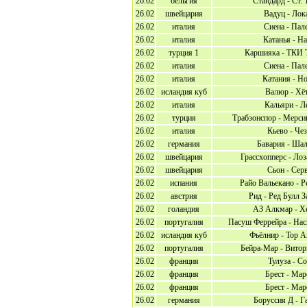
26.02
бельгия
Стандард - Ст.
26.02
швейцария
Вадуц - Лок
26.02
италия
Сиена - Пал
26.02
италия
Катанья - Н
26.02
турция 1
Каршияка - ТКИ
26.02
италия
Сиена - Пал
26.02
италия
Катания - Н
26.02
исландия куб
Валюр - Хё
26.02
италия
Кальяри - Л
26.02
турция
Трабзонспор - Мерс
26.02
италия
Кьево - Че
26.02
германия
Бавария - Шал
26.02
швейцария
Грассхопперс - Ло
26.02
швейцария
Сьон - Сер
26.02
испания
Райо Вальекано - 
26.02
австрия
Рид - Ред Булл 
26.02
голандия
АЗ Алкмар - Х
26.02
португалия
Пасуш Феррейра - Нас
26.02
исландия куб
Фьёлнир - Тор 
26.02
португалия
Бейра-Мар - Витор
26.02
франция
Тулуза - С
26.02
франция
Брест - Мар
26.02
франция
Брест - Мар
26.02
германия
Боруссия Д - Г