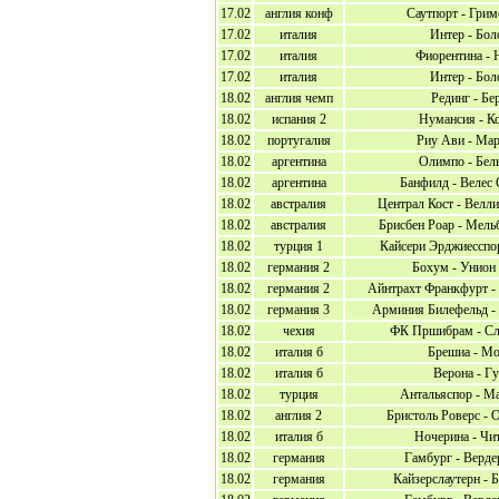
17.02
англия конф
Саутпорт - Грим
17.02
италия
Интер - Бол
17.02
италия
Фиорентина - 
17.02
италия
Интер - Бол
18.02
англия чемп
Рединг - Бе
18.02
испания 2
Нумансия - К
18.02
португалия
Риу Ави - Ма
18.02
аргентина
Олимпо - Бел
18.02
аргентина
Банфилд - Велес
18.02
австралия
Централ Кост - Велл
18.02
австралия
Брисбен Роар - Мель
18.02
турция 1
Кайсери Эрджиесспо
18.02
германия 2
Бохум - Унион
18.02
германия 2
Айнтрахт Франкфурт -
18.02
германия 3
Арминия Билефельд - 
18.02
чехия
ФК Пршибрам - Сл
18.02
италия б
Брешиа - Мо
18.02
италия б
Верона - Г
18.02
турция
Антальяспор - М
18.02
англия 2
Бристоль Роверс -
18.02
италия б
Ночерина - Чи
18.02
германия
Гамбург - Верде
18.02
германия
Кайзерслаутерн - 