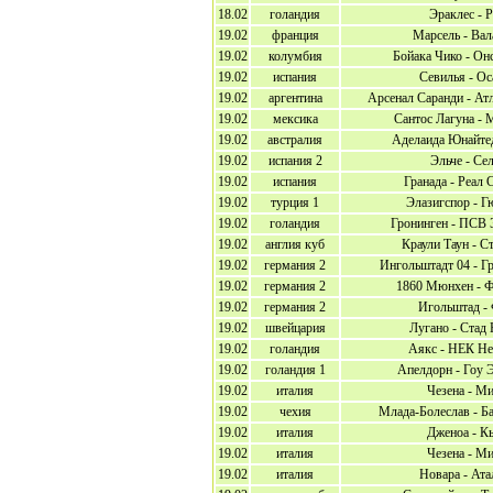
18.02
голандия
Эраклес - 
19.02
франция
Марсель - Вал
19.02
колумбия
Бойака Чико - Он
19.02
испания
Севилья - Ос
19.02
аргентина
Арсенал Саранди - Ат
19.02
мексика
Сантос Лагуна - 
19.02
австралия
Аделаида Юнайтед
19.02
испания 2
Эльче - Сел
19.02
испания
Гранада - Реал 
19.02
турция 1
Элазигспор - Г
19.02
голандия
Гронинген - ПСВ 
19.02
англия куб
Краули Таун - С
19.02
германия 2
Ингольштадт 04 - Г
19.02
германия 2
1860 Мюнхен - Ф
19.02
германия 2
Игольштад -
19.02
швейцария
Лугано - Стад
19.02
голандия
Аякс - НЕК Не
19.02
голандия 1
Апелдорн - Гоу 
19.02
италия
Чезена - М
19.02
чехия
Млада-Болеслав - Б
19.02
италия
Дженоа - К
19.02
италия
Чезена - М
19.02
италия
Новара - Ата