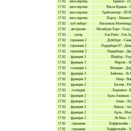
17.02
лига европы
Удинезе - 
17.02
лига европы
Висла Краков - 
17.02
лига европы
Трабзонспор - ПСВ
17.02
лига европы
Порту - Манчес
17.02
куб либерт
Насьональ Монтевиде
17.02
австралия
Мельбурн Харт - Голд
17.02
катар
Аль Раян - Аль А
17.02
германия 2
Дуйсбург - Сан
17.02
германия 2
Падерборн 07 - Дин
17.02
германия 2
Падерборн - Ди
17.02
франция 3
Шербур - Ред
17.02
франция 3
Мартиг - 
17.02
голандия 1
Веендам - До
17.02
франция 3
Байонна - Ле
17.02
франция 3
Ньор - Ва
17.02
франция 2
Бастия - Р
17.02
голандия
Херенвен - 
17.02
франция 2
Арль-Авиньон -
17.02
франция 2
Анже - Ла
17.02
франция 2
Лаваль - А
17.02
франция 2
Арль - Мон
17.02
франция 2
Ле Ман - Г
17.02
германия
Хоффенхайм -
17.02
германия
Хоффенхайм - М