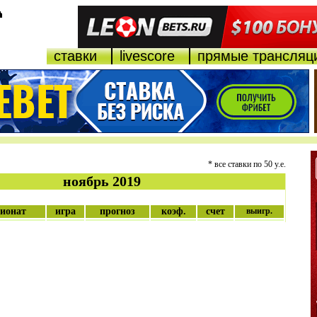
ставки
livescore
прямые трансляц
* все ставки по 50 у.е.
ноябрь 2019
ионат
игра
прогноз
коэф.
счет
выигр.