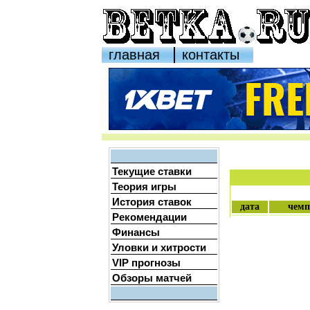
главная
контакты
Текущие ставки
Теория игры
История ставок
дата
чемп
Рекомендации
Финансы
Уловки и хитрости
VIP прогнозы
Обзоры матчей