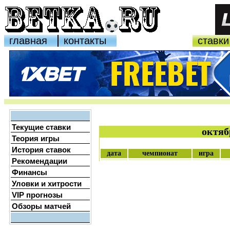
главная
контакты
ставки
Текущие ставки
октяб
Теория игры
История ставок
дата
чемпионат
игра
Рекомендации
Финансы
Уловки и хитрости
VIP прогнозы
Обзоры матчей