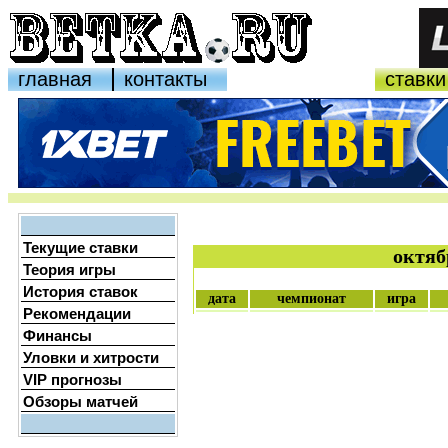
главная
контакты
ставки
Текущие ставки
октяб
Теория игры
История ставок
дата
чемпионат
игра
Рекомендации
Финансы
Уловки и хитрости
VIP прогнозы
Обзоры матчей