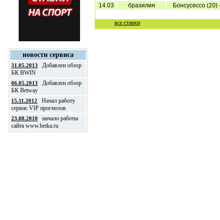
14.03
бразилия
Бонсусессо (20) 
все ставки
новости сервиса
Добавлен обзор
31.05.2013
БК BWIN
Добавлен обзор
06.05.2013
БК Betway
Начал работу
15.11.2012
сервис VIP прогнозов
начало работы
23.08.2010
сайта www.betka.ru